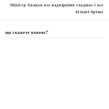
Міністр Аваков все надмірніше гладшає і все
більше бреше
що скажете панове?