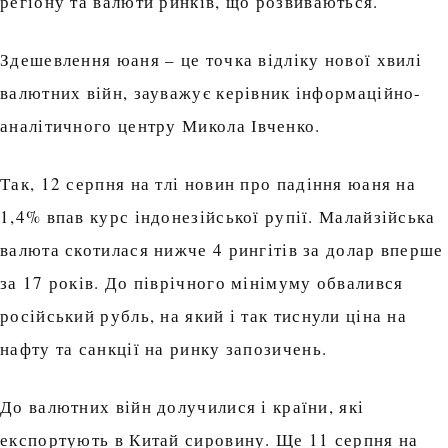
регіону та валюти ринків, що розвиваються.
Здешевлення юаня – це точка відліку нової хвилі
валютних війн, зауважує керівник інформаційно-
аналітичного центру Микола Івченко.
Так, 12 серпня на тлі новин про падіння юаня на
1,4% впав курс індонезійської рупії. Малайзійська
валюта скотилася нижче 4 рингітів за долар вперше
за 17 років. До піврічного мінімуму обвалився
російський рубль, на який і так тиснули ціна на
нафту та санкції на ринку запозичень.
До валютних війн долучилися і країни, які
експортують в Китай сировину. Ще 11 серпня на