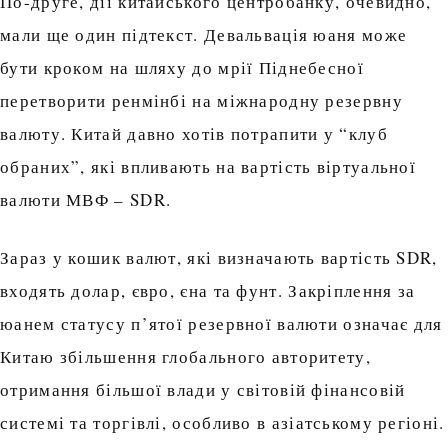
По-друге, дії китайського центробанку, очевидно,
мали ще один підтекст. Девальвація юаня може
бути кроком на шляху до мрії Піднебесної
перетворити ренмінбі на міжнародну резервну
валюту. Китай давно хотів потрапити у “клуб
обраних”, які впливають на вартість віртуальної
валюти МВФ – SDR.
Зараз у кошик валют, які визначають вартість SDR,
входять долар, євро, єна та фунт. Закріплення за
юанем статусу п’ятої резервної валюти означає для
Китаю збільшення глобального авторитету,
отримання більшої влади у світовій фінансовій
системі та торгівлі, особливо в азіатському регіоні.