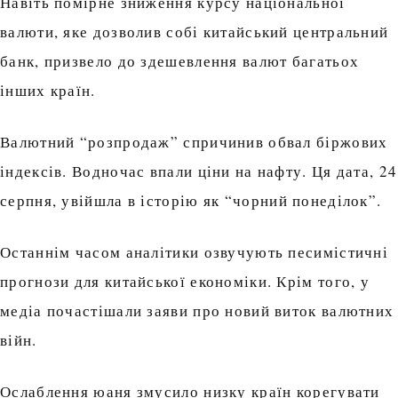
Навіть помірне зниження курсу національної
валюти, яке дозволив собі китайський центральний
банк, призвело до здешевлення валют багатьох
інших країн.
Валютний “розпродаж” спричинив обвал біржових
індексів. Водночас впали ціни на нафту. Ця дата, 24
серпня, увійшла в історію як “чорний понеділок”.
Останнім часом аналітики озвучують песимістичні
прогнози для китайської економіки. Крім того, у
медіа почастішали заяви про новий виток валютних
війн.
Ослаблення юаня змусило низку країн корегувати