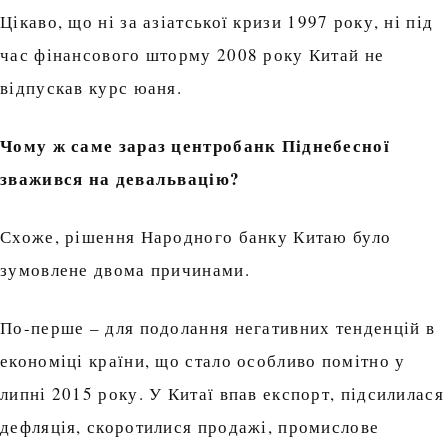
Цікаво, що ні за азіатської кризи 1997 року, ні під
час фінансового шторму 2008 року Китай не
відпускав курс юаня.
Чому ж саме зараз центробанк Піднебесної
зважився на девальвацію?
Схоже, рішення Народного банку Китаю було
зумовлене двома причинами.
По-перше – для подолання негативних тенденцій в
економіці країни, що стало особливо помітно у
липні 2015 року. У Китаї впав експорт, підсилилася
дефляція, скоротилися продажі, промислове