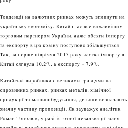
року.
Тенденції на валютних ринках можуть вплинути на
українську економіку. Китай стає все важливішим
торговим партнером України, адже обсяги імпорту
та експорту в цю країну поступово збільшується.
Так, за перше півріччя 2015 року частка імпорту в
Китай сягнула 10,2%, а експорту – 7,9%.
Китайські виробники є великими гравцями на
сировинних ринках, ринках металів, хімічної
продукції та машинобудування, де вони визначають
значну частину пропозиції. Як зауважує аналітик
Роман Тополюк, у разі істотної девальвації юаня
китайські виробники зможуть знижувати свої ціни.