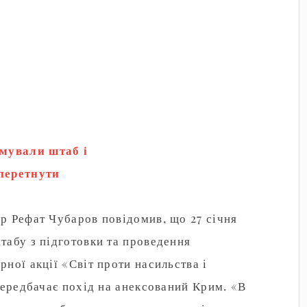
мували штаб і
перетнути
р Рефат Чубаров повідомив, що 27 січня
табу з підготовки та проведення
ної акції «Світ проти насильства і
передбачає похід на анексований Крим. «В