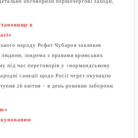
 детально обговорили першочергові заходи,
ю акцією, і…
становище в
аті»
ького народу Рефат Чубаров закликав
 людини, зокрема з правами кримських
му під час переговорів у «нормандському
ародні санкції щодо Росії через окупацію
ступив 26 квітня – в день роковин заборони
ою»
 окупованим