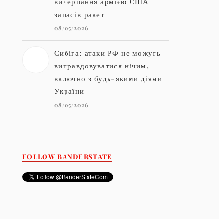
вичерпання армією США
запасів ракет
08/05/2026
Сибіга: атаки РФ не можуть
виправдовуватися нічим,
включно з будь-якими діями
України
08/05/2026
FOLLOW BANDERSTATE