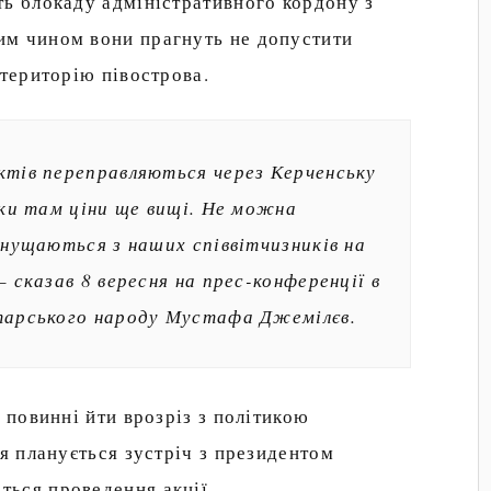
ть блокаду адміністративного кордону з
им чином вони прагнуть не допустити
 територію півострова.
ктів переправляються через Керченську
ьки там ціни ще вищі. Не можна
знущаються з наших співвітчизників на
– сказав 8 вересня на прес-конференції в
тарського народу Мустафа Джемілєв.
 повинні йти врозріз з політикою
ня планується зустріч з президентом
ься проведення акції.