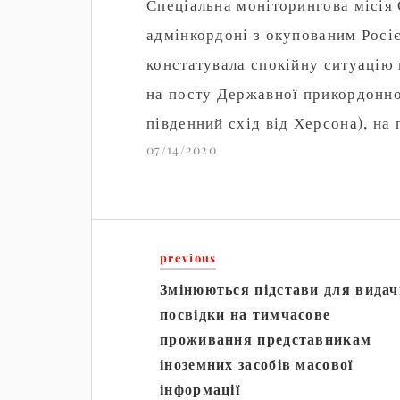
Спеціальна моніторингова місія
адмінкордоні з окупованим Росіє
констатувала спокійну ситуацію 
на посту Державної прикордонно
південний схід від Херсона), на
07/14/2020
Чонгар (163…
previous
Змінюються підстави для видач
посвідки на тимчасове
проживання представникам
іноземних засобів масової
інформації