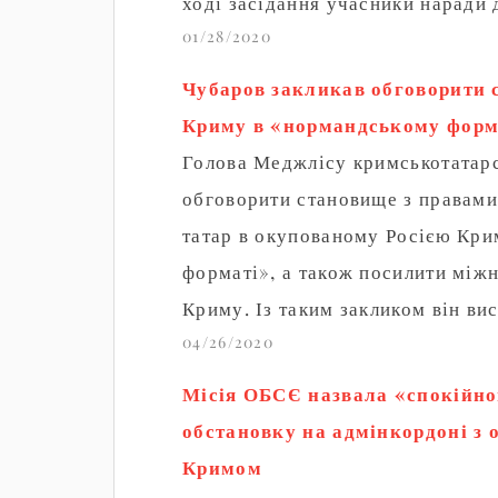
ході засідання учасники наради
01/28/2020
пов'язані з запланованою мирно
Чубаров закликав обговорити 
Криму в «нормандському форм
Голова Меджлісу кримськотатарс
обговорити становище з правами
татар в окупованому Росією Кри
форматі», а також посилити міжн
Криму. Із таким закликом він ви
04/26/2020
діяльності…
Місія ОБСЄ назвала «спокійн
обстановку на адмінкордоні з
Кримом