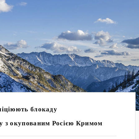
ніціюють блокаду
у з окупованим Росією Кримом