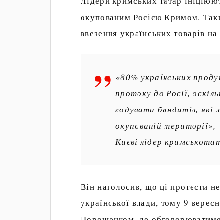
Лідери кримських татар ініціюю
окупованим Росією Кримом. Так
ввезення українських товарів на
«80% українських проду
протоку до Росії, оскіл
годувати бандитів, які 
окупованій території», 
Києві лідер кримськота
Він наголосив, що ці протести не
української влади, тому 9 верес
Порошенком, де обговорюватимет