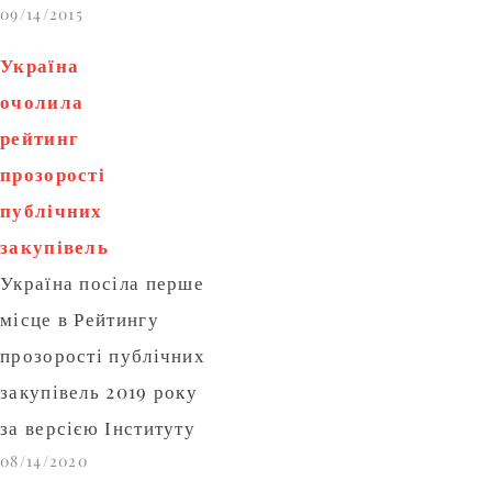
09/14/2015
безробіття. В цьому
антирейтингу Україна
Україна
посіла 15 місце. Таку
очолила
систему визначення
рейтинг
“нещасності” країн
прозорості
винайшов економіст
публічних
Артур Оукен (він
закупівель
підсумовує
Україна посіла перше
показники), і хоча
місце в Рейтингу
такий підхід багато
прозорості публічних
хто критикував, не
закупівель 2019 року
варто сперечатися, що
за версією Інституту
безробіття та інфляція
08/14/2020
розвитку свободи
– це погано, коли…