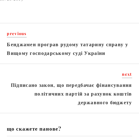
можливим завдяки
рішенням Мінфіну та
Мін’юсту про
previous
електронний
Бенджамен програв рудому татарину справу у
документообіг між
Вищому господарському суді України
цими відомствами, а
також податковими та
next
митними органами.
Підписано закон, що передбачає фінансування
Між тим, українські
політичних партій за рахунок коштів
підприємці та
державного бюджету
правники, які
опікуються бізнесом,
що скажете панове?
вважають, що таких