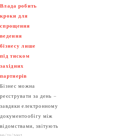
інформації. На це,
Влада робить
зокрема, звернув
кроки для
увагу засновник
спрощення
платформи публічних
ведення
державних закупівель
бізнесу лише
ProZorro Максим
під тиском
Нефьодов. Він
західних
припустив, що зрости
партнерів
в рейтингу Україні
Бізнес можна
допомогло ухвалення
реєструвати за день –
нової редакції закону
завдяки електронному
«Про публічні
документообігу між
закупівлі» восени
відомствами, звітують
минулого року. За…
10/21/2015
у Кабміні. Це стало