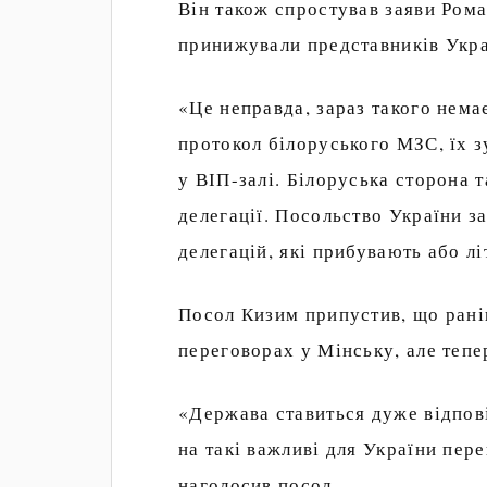
Він також спростував заяви Рома
принижували представників Укра
«Це неправда, зараз такого нема
протокол білоруського МЗС, їх з
у ВІП-залі. Білоруська сторона т
делегації. Посольство України з
делегацій, які прибувають або лі
Посол Кизим припустив, що рані
переговорах у Мінську, але тепе
«Держава ставиться дуже відпові
на такі важливі для України пер
наголосив посол.