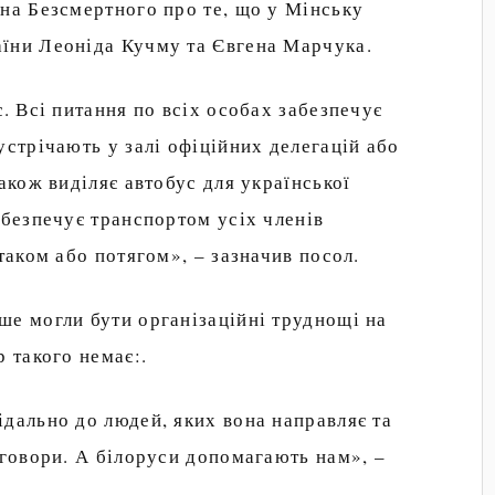
на Безсмертного про те, що у Мінську
їни Леоніда Кучму та Євгена Марчука.
є. Всі питання по всіх особах забезпечує
устрічають у залі офіційних делегацій або
акож виділяє автобус для української
абезпечує транспортом усіх членів
таком або потягом», – зазначив посол.
ше могли бути організаційні труднощі на
р такого немає:.
дально до людей, яких вона направляє та
еговори. А білоруси допомагають нам», –