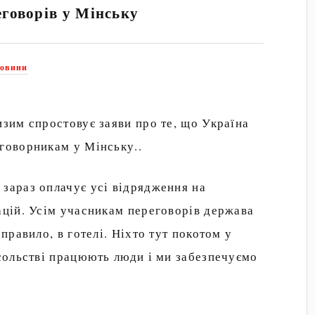
говорів у Мінську
овини
изим спростовує заяви про те, що Україна
еговорникам у Мінську..
зараз оплачує усі відрядження на
ацій. Усім учасникам переговорів держава
 правило, в готелі. Ніхто тут покотом у
осольстві працюють люди і ми забезпечуємо