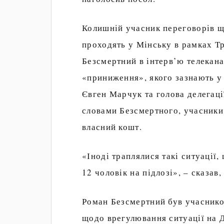
Колишній учасник переговорів щ
проходять у Мінську в рамках Т
Безсмертний в інтерв’ю телекан
«приниження», якого зазнають у
Євген Марчук та голова делегаці
словами Безсмертного, учасники 
власний кошт.
«Іноді траплялися такі ситуації,
12 чоловік на підлозі», – сказав
Роман Безсмертний був учаснико
щодо врегулювання ситуації на Д