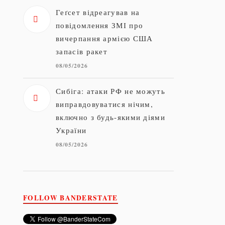
Геґсет відреагував на
повідомлення ЗМІ про
вичерпання армією США
запасів ракет
08/05/2026
Сибіга: атаки РФ не можуть
виправдовуватися нічим,
включно з будь-якими діями
України
08/05/2026
FOLLOW BANDERSTATE