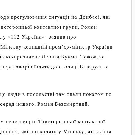
одо врегулювання ситуації на Донбасі, які
ристоронньої контактної групи, Роман
алу «112 Україна» заявив про
 Мінську колишній прем’єр-міністр України
ї екс-президент Леонід Кучма. Також, за
переговорів їздять до столиці Білорусі за
 що люди в посольстві там спали покотом по
, серед іншого, Роман Безсмертний.
м переговорів Тристоронньої контактної
онбасі, які проходять у Мінську, до квітня