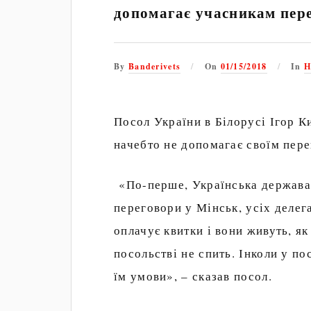
допомагає учасникам пере
By
Banderivets
On
01/15/2018
In
Н
Посол України в Білорусі Ігор К
начебто не допомагає своїм пер
«По-перше, Українська держава 
переговори у Мінськ, усіх делег
оплачує квитки і вони живуть, як
посольстві не спить. Інколи у п
їм умови», – сказав посол.