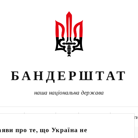
БАНДЕРШТАТ
наша національна держава
головна
новини
світ
вітрина
контакт
яви про те, що Україна не