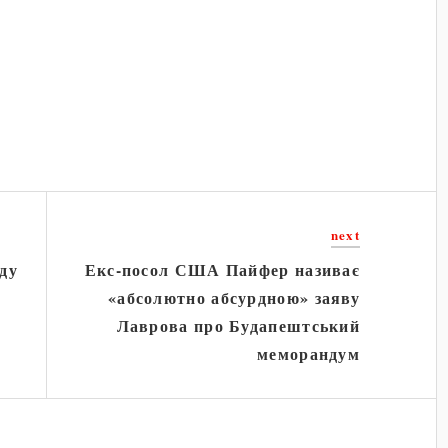
next
оду
Екс-посол США Пайфер називає
«абсолютно абсурдною» заяву
Лаврова про Будапештський
меморандум