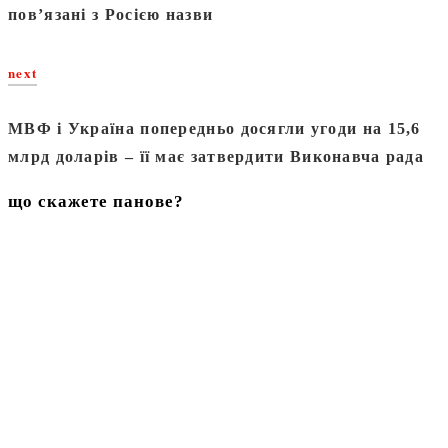
повʼязані з Росією назви
next
МВФ і Україна попередньо досягли угоди на 15,6
млрд доларів – її має затвердити Виконавча рада
що скажете панове?