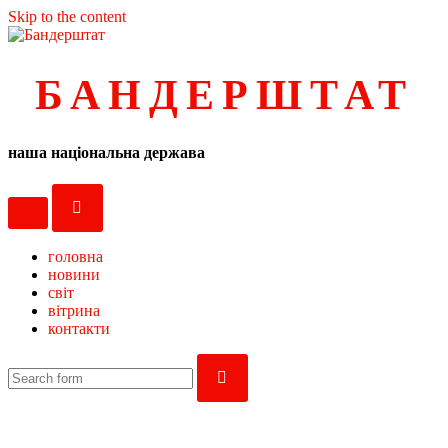
Skip to the content
БАНДЕРШТАТ
наша національна держава
toggle
toggle
the
the
mobile
search
головна
menu
field
новини
світ
вітрина
контакти
search