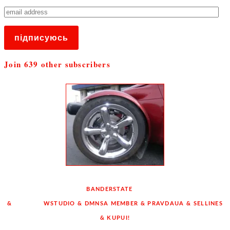
email
address
підписуюсь
Join 639 other subscribers
COPYRIGHT © 2026
BANDERSTATE
ALL RIGHTS RESERVED
&
THANKS
WSTUDIO
&
DMNSA MEMBER
&
PRAVDAUA
&
SELLINES
&
KUPUI!