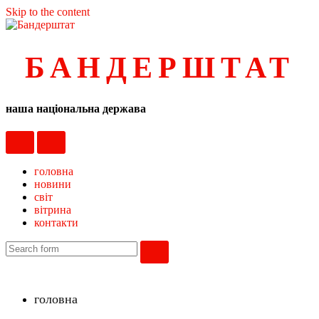
Skip to the content
БАНДЕРШТАТ
наша національна держава
toggle
toggle
the
the
mobile
search
головна
menu
field
новини
світ
вітрина
контакти
search
головна